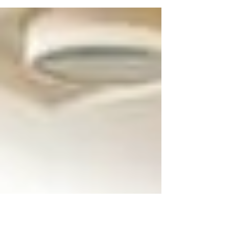
próximo Congresso Brasileiro de Psicanálise,
que ocorrerá em junho de 2019, em Belo Hori