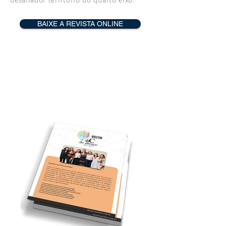
desafiador território do quarto eixo.
BAIXE A REVISTA ONLINE