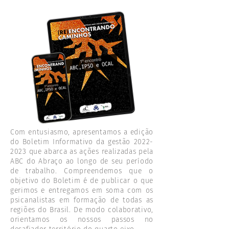
Com entusiasmo, apresentamos a edição
do Boletim Informativo da gestão
2022-
2023
que abarca as ações realizadas pela
ABC do Abraço ao longo de seu período
de trabalho. Compreendemos que o
objetivo do Boletim é de publicar o que
gerimos e entregamos em soma com os
psicanalistas em formação de todas as
regiões do Brasil. De modo colaborativo,
orientamos os nossos passos no